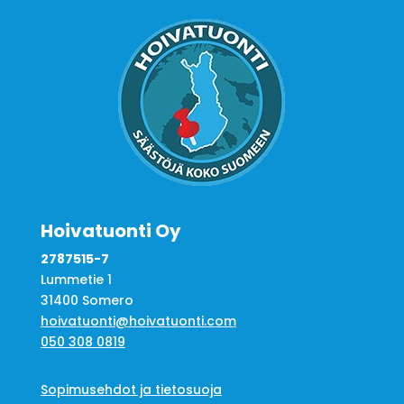
Hoivatuonti Oy
2787515-7
Lummetie 1
31400 Somero
hoivatuonti@hoivatuonti.com
050 308 0819
Sopimusehdot ja tietosuoja