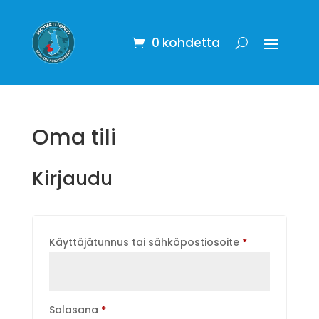
0 kohdetta
Oma tili
Kirjaudu
Vaaditaan
Käyttäjätunnus tai sähköpostiosoite
*
Vaaditaan
Salasana
*