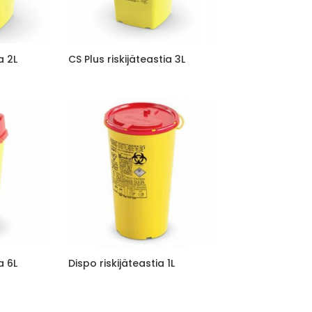
a 2L
CS Plus riskijäteastia 3L
a 6L
Dispo riskijäteastia 1L