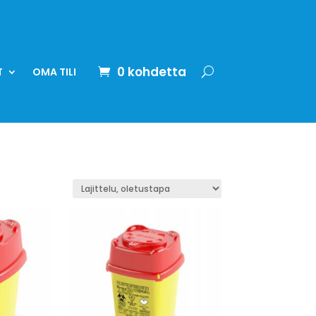
0 kohdetta
T
OMA TILI