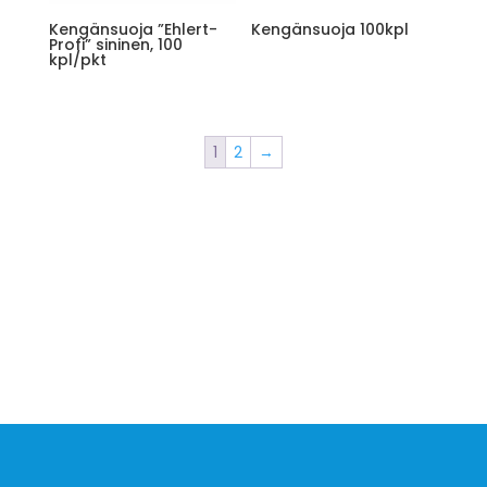
Kengänsuoja ”Ehlert-
Kengänsuoja 100kpl
Profi” sininen, 100
kpl/pkt
1
2
→