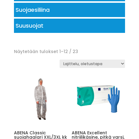
Suojaesiliina
Suusuojat
Näytetään tulokset 1–12 / 23
ABENA Classic
ABENA Excellent
suojahaalari XXL/3XL kk
nitriilikäsine, pitkä varsi,