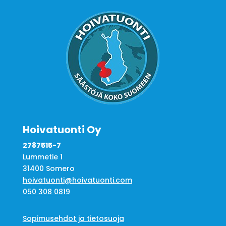
Hoivatuonti Oy
2787515-7
Lummetie 1
31400 Somero
hoivatuonti@hoivatuonti.com
050 308 0819
Sopimusehdot ja tietosuoja