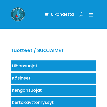
0 kohdetta
Tuotteet
/ SUOJAIMET
Hihansuojat
Käsineet
Kengänsuojat
Kertakäyttömyssyt