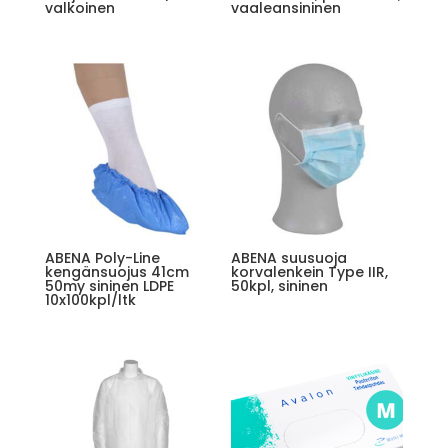
valkoinen
vaaleansininen
ABENA Poly-Line
ABENA suusuoja
kengänsuojus 41cm
korvalenkein Type IIR,
50my sininen LDPE
50kpl, sininen
10x100kpl/ltk