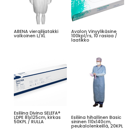
ABENA vierailijatakki
Avalon Vinyylikäsine
valkoinen L/XL
100kpl/rs, 10 rasiaa /
laatikko
Esiliina Divina SELEFA®
LDPE 81x125cm, kirkas
Esiliina hihallinen Basic
50KPL / RULLA
sininen 110x140cm,
peukalolenkeillä, 20KPL