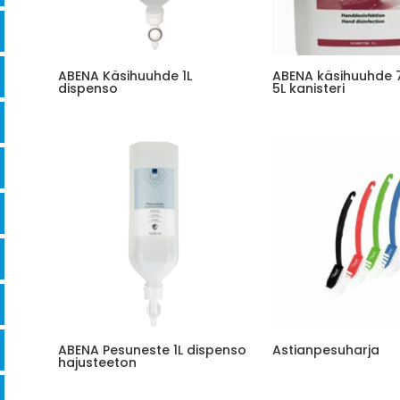
ABENA Käsihuuhde 1L
ABENA käsihuuhde 
dispenso
5L kanisteri
ABENA Pesuneste 1L dispenso
Astianpesuharja
hajusteeton