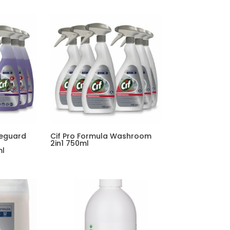
feguard
Cif Pro Formula Washroom
2in1 750ml
ml