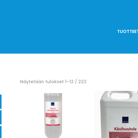
TUOTTEE
Näytetään tulokset 1–12 / 222