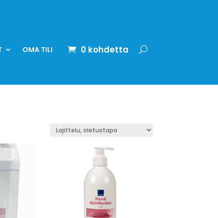
0 kohdetta
T
OMA TILI