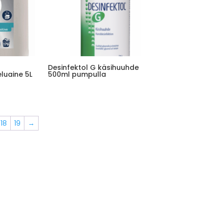
Desinfektol G käsihuuhde
luaine 5L
500ml pumpulla
18
19
→