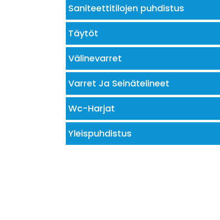
Saniteettitilojen puhdistus
Täytöt
Välinevarret
Varret Ja Seinätelineet
Wc-Harjat
Yleispuhdistus