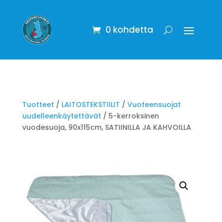
0 kohdetta
Tuotteet
/
LAITOSTEKSTIILIT
/
Vuoteensuojat
uudelleenkäytettävät
/ 5-kerroksinen
vuodesuoja, 90x115cm, SATIINILLA JA KAHVOILLA