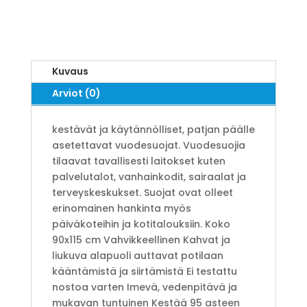
Kuvaus
Arviot (0)
kestävät ja käytännölliset, patjan päälle
asetettavat vuodesuojat. Vuodesuojia
tilaavat tavallisesti laitokset kuten
palvelutalot, vanhainkodit, sairaalat ja
terveyskeskukset. Suojat ovat olleet
erinomainen hankinta myös
päiväkoteihin ja kotitalouksiin. Koko
90x115 cm Vahvikkeellinen Kahvat ja
liukuva alapuoli auttavat potilaan
kääntämistä ja siirtämistä Ei testattu
nostoa varten Imevä, vedenpitävä ja
mukavan tuntuinen Kestää 95 asteen