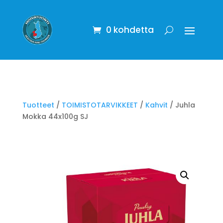
0 kohdetta
Tuotteet
/
TOIMISTOTARVIKKEET
/
Kahvit
/ Juhla
Mokka 44x100g SJ