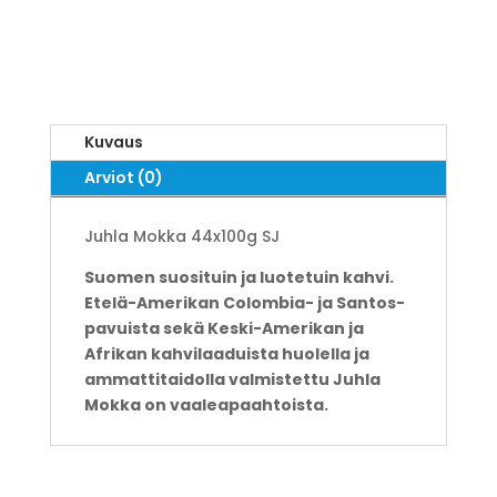
Kuvaus
Arviot (0)
Juhla Mokka 44x100g SJ
Suomen suosituin ja luotetuin kahvi.
Etelä-Amerikan Colombia- ja Santos-
pavuista sekä Keski-Amerikan ja
Afrikan kahvilaaduista huolella ja
ammattitaidolla valmistettu Juhla
Mokka on vaaleapaahtoista.