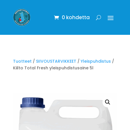
0 kohdetta
Tuotteet
/
SIIVOUSTARVIKKEET
/
Yleispuhdistus
/
Kiilto Total Fresh yleispuhdistusaine 5l