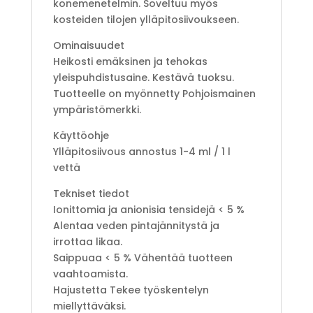
konemenetelmin. Soveltuu myös
kosteiden tilojen ylläpitosiivoukseen.
Ominaisuudet
Heikosti emäksinen ja tehokas
yleispuhdistusaine. Kestävä tuoksu.
Tuotteelle on myönnetty Pohjoismainen
ympäristömerkki.
Käyttöohje
Ylläpitosiivous annostus 1-4 ml / 1 l
vettä
Tekniset tiedot
Ionittomia ja anionisia tensidejä < 5 %
Alentaa veden pintajännitystä ja
irrottaa likaa.
Saippuaa < 5 % Vähentää tuotteen
vaahtoamista.
Hajustetta Tekee työskentelyn
miellyttäväksi.