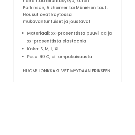
heikentää liikuntakykyä, kuten
Parkinson, Alzheimer tai Ménièren tauti.
Housut ovat käytössä
mukavantuntuiset ja joustavat.
Materiaali: xx-prosenttista puuvillaa ja
xx-prosenttista elastaania
Koko: S, M, L, XL
Pesu: 60 C, ei rumpukuivausta
HUOM! LONKKAKILVET MYYDÄÄN ERIKSEEN