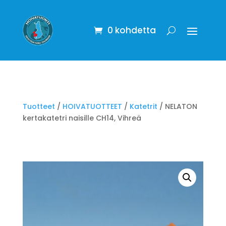
0 kohdetta
Tuotteet
/
HOIVATUOTTEET
/
Katetrit
/ NELATON
kertakatetri naisille CH14, Vihreä