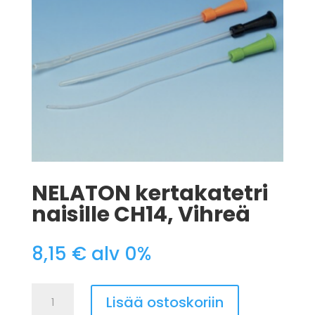
NELATON kertakatetri
naisille CH14, Vihreä
8,15
€
alv 0%
NELATON
Lisää ostoskoriin
kertakatetri