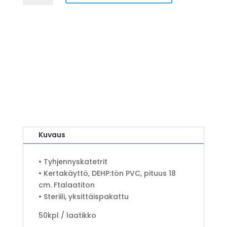
naisille
CH14,
Vihreä
määrä
Kuvaus
• Tyhjennyskatetrit
• Kertakäyttö,
DEHP
:tön
PVC
, pituus 18
cm. Ftalaatiton
• Steriili, yksittäispakattu
50kpl / laatikko