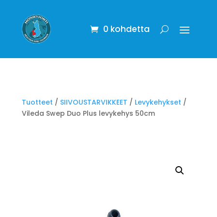
0 kohdetta
Tuotteet
/
SIIVOUSTARVIKKEET
/
Levykehykset
/
Vileda Swep Duo Plus levykehys 50cm